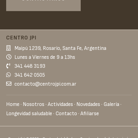
CENTRO JPI
Maipú 1239, Rosario, Santa Fe, Argentina
Lunes a Viernes de 9 a 13hs
341 448 3193
341 642 0505
contacto@centrojpi.com.ar
Home
Nosotros
Actividades
Novedades
Galería
Longevidad saludable
Contacto
Afiliarse