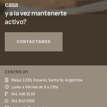
casa
y a la vez mantenerte
activo?
CONTACTANOS
CENTRO JPI
Maipú 1239, Rosario, Santa Fe, Argentina
Lunes a Viernes de 9 a 13hs
341 448 3193
341 642 0505