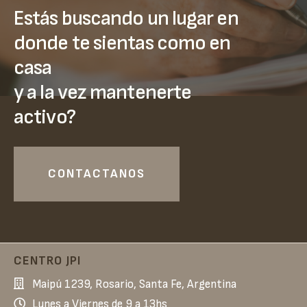
Estás buscando un lugar en
donde te sientas como en
casa
y a la vez mantenerte
activo?
CONTACTANOS
CENTRO JPI
Maipú 1239, Rosario, Santa Fe, Argentina
Lunes a Viernes de 9 a 13hs