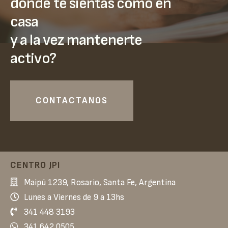
donde te sientas como en
casa
y a la vez mantenerte
activo?
CONTACTANOS
CENTRO JPI
Maipú 1239, Rosario, Santa Fe, Argentina
Lunes a Viernes de 9 a 13hs
341 448 3193
341 642 0505